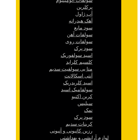
سولفات آلومینیوم
پرکلرین
آب ژاول
آهک هیدراته
سود مایع
سولفات آهن
سولفات روی
سود پرک
اسید سولفوریک
کلسیم کلراید
متا بی سولفیت سدیم
آنتی اسکالانت
اسید کلریدریک
سولفامیک اسید
کربن اکتیو
سیلیس
نمک
سود پرک
کربنات سدیم
رزین کاتیونی و آنیونی
لوازم آرایشی و بهداشتی