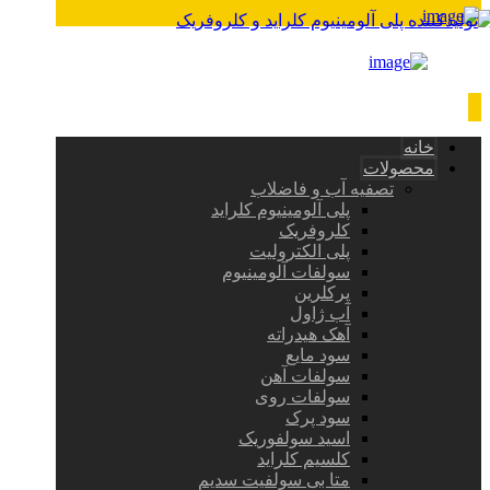
خانه
محصولات
تصفیه آب و فاضلاب
پلی آلومینیوم کلراید
کلروفریک
پلی الکترولیت
سولفات آلومینیوم
پرکلرین
آب ژاول
آهک هیدراته
سود مایع
سولفات آهن
سولفات روی
سود پرک
اسید سولفوریک
کلسیم کلراید
متا بی سولفیت سدیم