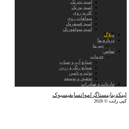
اسید نیتریک
اسید بوریک
کلرید روی
سولفات روی
اسید فسفریک
اسید سولفوریک
وبلاگ
درباره ما
تیم ما
تماس
خدمات
صنایع آب و پساب
صنایع رنگ و رزین
تولید و تامین
تحقیق و توسعه
واردات و صادرات
لینکدین
اینستاگرام
واتساپ
فیسبوک
کپی رایت © 2026