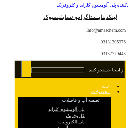
لینکدین
اینستاگرام
واتساپ
فیسبوک
Info@amaschem.com
03131305976
03137779443
از اینجا جستجو کنید ...
خانه
محصولات
تصفیه آب و فاضلاب
پلی آلومینیوم کلراید
کلروفریک
پلی الکترولیت