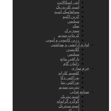
آنتی اسکالانت
اسید کلریدریک
سولفامیک اسید
کربن اکتیو
سیلیس
نمک
سود پرک
کربنات سدیم
رزین کاتیونی و آنیونی
لوازم آرایشی و بهداشتی
گلایسین
سیلیس
پارافین مایع
زانتان گام
چرم سازی
کلسیم کلراید
بوراکس دکا
بوراکس پنتا
نیتریت سدیم
صنایع غذایی
اسید نیتریک
گوگرد گرانوله
اسید سیتریک
آمونیاک