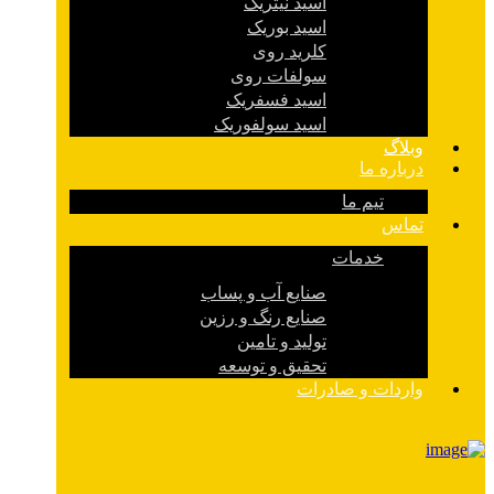
اسید نیتریک
اسید بوریک
کلرید روی
سولفات روی
اسید فسفریک
اسید سولفوریک
وبلاگ
درباره ما
تیم ما
تماس
خدمات
صنایع آب و پساب
صنایع رنگ و رزین
تولید و تامین
تحقیق و توسعه
واردات و صادرات