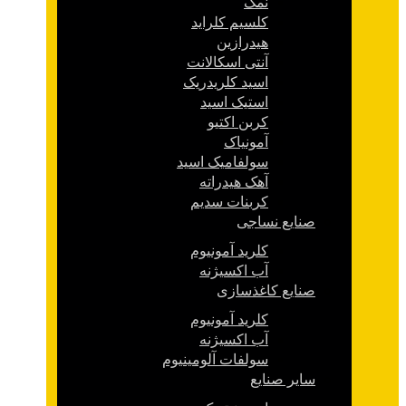
نمک
کلسیم کلراید
هیدرازین
آنتی اسکالانت
اسید کلریدریک
استیک اسید
کربن اکتیو
آمونیاک
سولفامیک اسید
آهک هیدراته
کربنات سدیم
صنایع نساجی
کلرید آمونیوم
آب اکسیژنه
صنایع کاغذسازی
کلرید آمونیوم
آب اکسیژنه
سولفات آلومینیوم
سایر صنایع