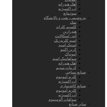
آهک هیدراته
آب اکسیژنه
سودمایع
پتروشیمی، نفت و پالایشگاه
نمک
کلسیم کلراید
هیدرازین
آنتی اسکالانت
اسید کلریدریک
استیک اسید
کربن اکتیو
آمونیاک
سولفامیک اسید
آهک هیدراته
کربنات سدیم
صنایع نساجی
کلرید آمونیوم
آب اکسیژنه
صنایع کاغذسازی
کلرید آمونیوم
آب اکسیژنه
سولفات آلومینیوم
سایر صنایع