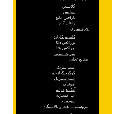
گلایسین
سیلیس
پارافین مایع
زانتان گام
چرم سازی
کلسیم کلراید
بوراکس دکا
بوراکس پنتا
نیتریت سدیم
صنایع غذایی
اسید نیتریک
گوگرد گرانوله
اسید سیتریک
آمونیاک
آهک هیدراته
آب اکسیژنه
سودمایع
پتروشیمی، نفت و پالایشگاه