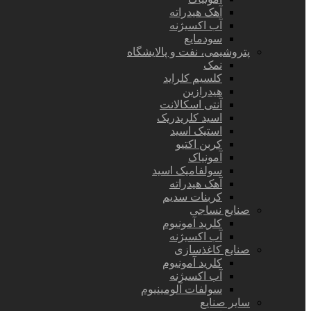
آهک هیدراته
آب اکسیژنه
سودمایع
پتروشیمی، نفت و پالایشگاه
نمک
کلسیم کلراید
هیدرازین
آنتی اسکالانت
اسید کلریدریک
استیک اسید
کربن اکتیو
آمونیاک
سولفامیک اسید
آهک هیدراته
کربنات سدیم
صنایع نساجی
کلرید آمونیوم
آب اکسیژنه
صنایع کاغذسازی
کلرید آمونیوم
آب اکسیژنه
سولفات آلومینیوم
سایر صنایع