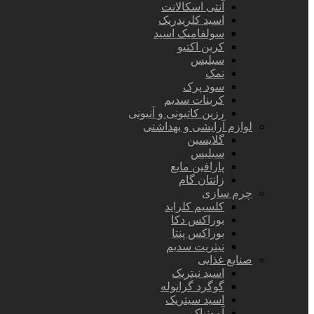
آنتی اسکالانت
اسید کلریدریک
سولفامیک اسید
کربن اکتیو
سیلیس
نمک
سود پرک
کربنات سدیم
رزین کاتیونی و آنیونی
لوازم آرایشی و بهداشتی
گلایسین
سیلیس
پارافین مایع
زانتان گام
چرم سازی
کلسیم کلراید
بوراکس دکا
بوراکس پنتا
نیتریت سدیم
صنایع غذایی
اسید نیتریک
گوگرد گرانوله
اسید سیتریک
آمونیاک