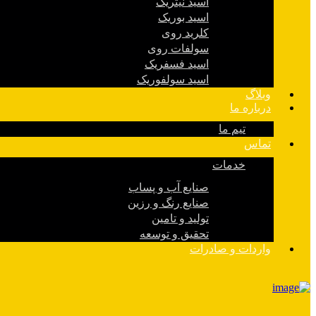
اسید نیتریک
اسید بوریک
کلرید روی
سولفات روی
اسید فسفریک
اسید سولفوریک
وبلاگ
درباره ما
تیم ما
تماس
خدمات
صنایع آب و پساب
صنایع رنگ و رزین
تولید و تامین
تحقیق و توسعه
واردات و صادرات