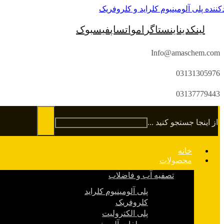
لینکدین
اینستاگرام
واتساپ
فیسبوک
Info@amaschem.com
03131305976
03137779443
از اینجا جستجو کنید ...
خانه
محصولات
تصفیه آب و فاضلاب
پلی آلومینیوم کلراید
کلروفریک
پلی الکترولیت