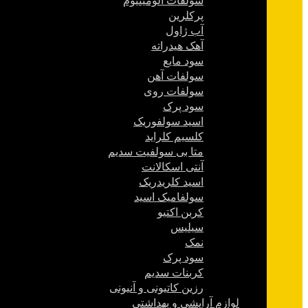
سولفات آلومینیوم
پرکلرین
آب ژاول
آهک هیدراته
سود مایع
سولفات آهن
سولفات روی
سود پرک
اسید سولفوریک
کلسیم کلراید
متا بی سولفیت سدیم
آنتی اسکالانت
اسید کلریدریک
سولفامیک اسید
کربن اکتیو
سیلیس
نمک
سود پرک
کربنات سدیم
رزین کاتیونی و آنیونی
لوازم آرایشی و بهداشتی