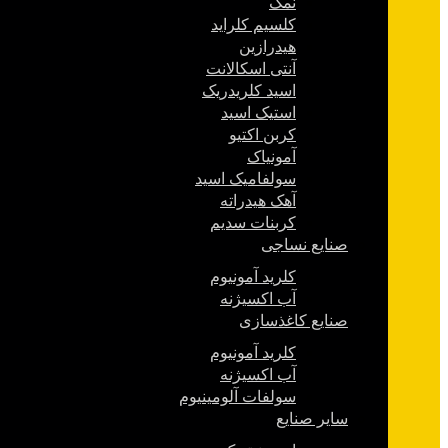
نمک
کلسیم کلراید
هیدرازین
آنتی اسکالانت
اسید کلریدریک
استیک اسید
کربن اکتیو
آمونیاک
سولفامیک اسید
آهک هیدراته
کربنات سدیم
صنایع نساجی
کلرید آمونیوم
آب اکسیژنه
صنایع کاغذسازی
کلرید آمونیوم
آب اکسیژنه
سولفات آلومینیوم
سایر صنایع