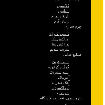
گلایسین
سیلیس
پارافین مایع
زانتان گام
چرم سازی
کلسیم کلراید
بوراکس دکا
بوراکس پنتا
نیتریت سدیم
صنایع غذایی
اسید نیتریک
گوگرد گرانوله
اسید سیتریک
آمونیاک
آهک هیدراته
آب اکسیژنه
سودمایع
پتروشیمی، نفت و پالایشگاه