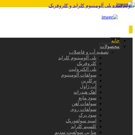
خانه
محصولات
تصفیه آب و فاضلاب
پلی آلومینیوم کلراید
کلروفریک
پلی الکترولیت
سولفات آلومینیوم
پرکلرین
آب ژاول
آهک هیدراته
سود مایع
سولفات آهن
سولفات روی
سود پرک
اسید سولفوریک
کلسیم کلراید
متا بی سولفیت سدیم