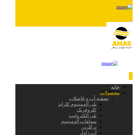
خانه
محصولات
تصفیه آب و فاضلاب
پلی آلومینیوم کلراید
کلروفریک
پلی الکترولیت
سولفات آلومینیوم
پرکلرین
آب ژاول