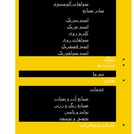
سولفات آلومینیوم
سایر صنایع
اسید نیتریک
اسید بوریک
کلرید روی
سولفات روی
اسید فسفریک
اسید سولفوریک
وبلاگ
درباره ما
تیم ما
تماس
خدمات
صنایع آب و پساب
صنایع رنگ و رزین
تولید و تامین
تحقیق و توسعه
واردات و صادرات