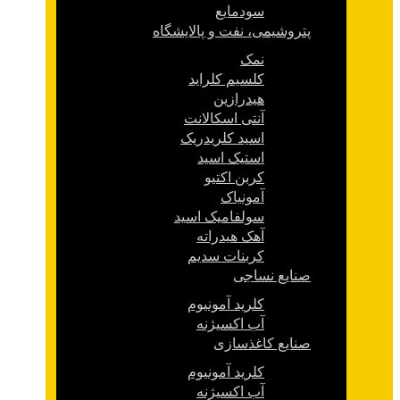
سودمایع
پتروشیمی، نفت و پالایشگاه
نمک
کلسیم کلراید
هیدرازین
آنتی اسکالانت
اسید کلریدریک
استیک اسید
کربن اکتیو
آمونیاک
سولفامیک اسید
آهک هیدراته
کربنات سدیم
صنایع نساجی
کلرید آمونیوم
آب اکسیژنه
صنایع کاغذسازی
کلرید آمونیوم
آب اکسیژنه