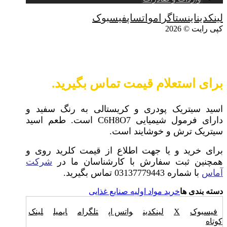
لینکدین
اینستاگرام
واتساپ
فیسبوک
کپی رایت © 2026
برای استعلام قیمت تماس بگیرید.
اسید سیتریک پودری و کریستالی به رنگ سفید و
دارای فرمول شیمیایی C6H8O7 است. طعم اسید
سیتریک ترش و خوشایند است.
برای خرید و یا جهت اطلاع از قیمت‌ کلرید روی و
همچنین ثبت سفارش با کارشناسان ما در
شرکت
آماس
با شماره 03137779443 تماس بگیرید.
دسته بندی ها
خرید مواد اولیه صنایع غذایی
فیسبوک
X
لینکدین
واتس اپ
تلگرام
ایمیل
لینک
کوتاه