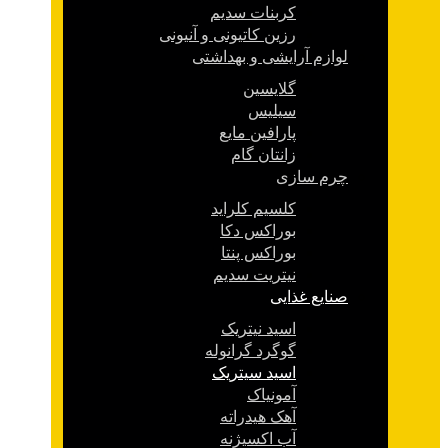
کربنات سدیم
رزین کاتیونی و آنیونی
لوازم آرایشی و بهداشتی
گلایسین
سیلیس
پارافین مایع
زانتان گام
چرم سازی
کلسیم کلراید
بوراکس دکا
بوراکس پنتا
نیتریت سدیم
صنایع غذایی
اسید نیتریک
گوگرد گرانوله
اسید سیتریک
آمونیاک
آهک هیدراته
آب اکسیژنه