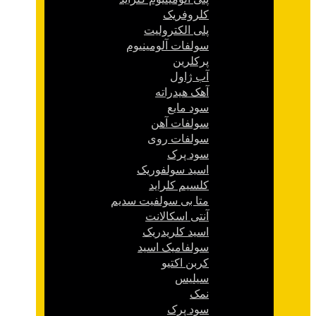
کلروفریک
پلی الکترولیت
سولفات آلومینیوم
پرکلرین
آب ژاول
آهک هیدراته
سود مایع
سولفات آهن
سولفات روی
سود پرک
اسید سولفوریک
کلسیم کلراید
متا بی سولفیت سدیم
آنتی اسکالانت
اسید کلریدریک
سولفامیک اسید
کربن اکتیو
سیلیس
نمک
سود پرک