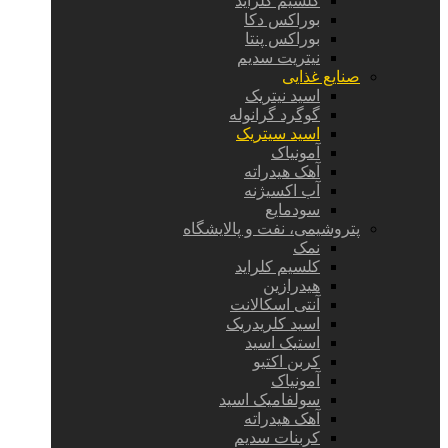
کلسیم کلراید
بوراکس دکا
بوراکس پنتا
نیتریت سدیم
صنایع غذایی
اسید نیتریک
گوگرد گرانوله
اسید سیتریک
آمونیاک
آهک هیدراته
آب اکسیژنه
سودمایع
پتروشیمی، نفت و پالایشگاه
نمک
کلسیم کلراید
هیدرازین
آنتی اسکالانت
اسید کلریدریک
استیک اسید
کربن اکتیو
آمونیاک
سولفامیک اسید
آهک هیدراته
کربنات سدیم