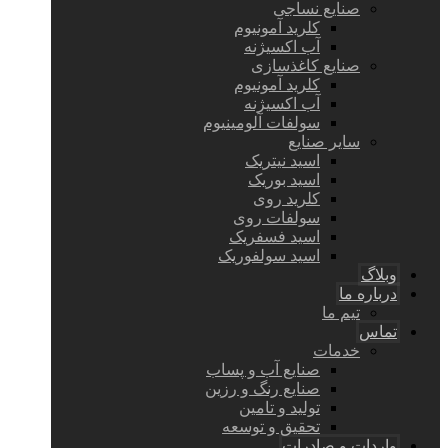
صنایع نساجی
کلرید آمونیوم
آب اکسیژنه
صنایع کاغذسازی
کلرید آمونیوم
آب اکسیژنه
سولفات آلومینیوم
سایر صنایع
اسید نیتریک
اسید بوریک
کلرید روی
سولفات روی
اسید فسفریک
اسید سولفوریک
وبلاگ
درباره ما
تیم ما
تماس
خدمات
صنایع آب و پساب
صنایع رنگ و رزین
تولید و تامین
تحقیق و توسعه
واردات و صادرات