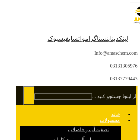
لینکدین
اینستاگرام
واتساپ
فیسبوک
Info@amaschem.com
03131305976
03137779443
از اینجا جستجو کنید ...
خانه
محصولات
تصفیه آب و فاضلاب
پلی آلومینیوم کلراید