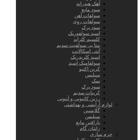
آهک هیدراته
سود مایع
سولفات آهن
سولفات روی
سود پرک
اسید سولفوریک
کلسیم کلراید
متا بی سولفیت سدیم
آنتی اسکالانت
اسید کلریدریک
سولفامیک اسید
کربن اکتیو
سیلیس
نمک
سود پرک
کربنات سدیم
رزین کاتیونی و آنیونی
لوازم آرایشی و بهداشتی
گلایسین
سیلیس
پارافین مایع
زانتان گام
چرم سازی