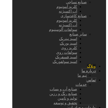
صنایع نساجی
کلرید آمونیوم
آب اکسیژنه
صنایع کاغذسازی
کلرید آمونیوم
آب اکسیژنه
سولفات آلومینیوم
سایر صنایع
اسید نیتریک
اسید بوریک
کلرید روی
سولفات روی
اسید فسفریک
اسید سولفوریک
وبلاگ
درباره ما
تیم ما
تماس
خدمات
صنایع آب و پساب
صنایع رنگ و رزین
تولید و تامین
تحقیق و توسعه
واردات و صادرات