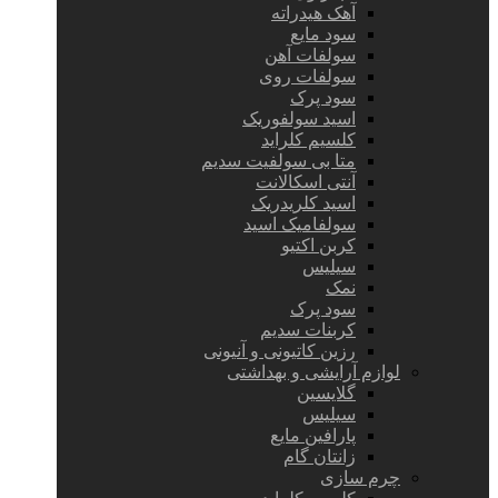
آهک هیدراته
سود مایع
سولفات آهن
سولفات روی
سود پرک
اسید سولفوریک
کلسیم کلراید
متا بی سولفیت سدیم
آنتی اسکالانت
اسید کلریدریک
سولفامیک اسید
کربن اکتیو
سیلیس
نمک
سود پرک
کربنات سدیم
رزین کاتیونی و آنیونی
لوازم آرایشی و بهداشتی
گلایسین
سیلیس
پارافین مایع
زانتان گام
چرم سازی