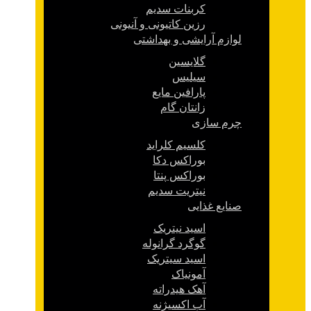
کربنات سدیم
رزین کاتیونی و آنیونی
لوازم آرایشی و بهداشتی
گلایسین
سیلیس
پارافین مایع
زانتان گام
چرم سازی
کلسیم کلراید
بوراکس دکا
بوراکس پنتا
نیتریت سدیم
صنایع غذایی
اسید نیتریک
گوگرد گرانوله
اسید سیتریک
آمونیاک
آهک هیدراته
آب اکسیژنه