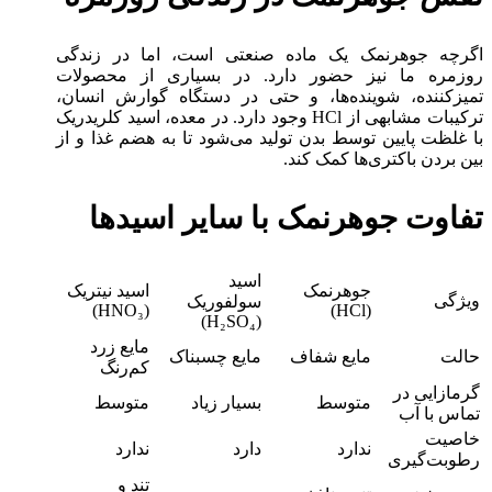
اگرچه جوهرنمک یک ماده صنعتی است، اما در زندگی
روزمره ما نیز حضور دارد. در بسیاری از محصولات
تمیزکننده، شوینده‌ها، و حتی در دستگاه گوارش انسان،
ترکیبات مشابهی از HCl وجود دارد. در معده، اسید کلریدریک
با غلظت پایین توسط بدن تولید می‌شود تا به هضم غذا و از
بین بردن باکتری‌ها کمک کند.
تفاوت جوهرنمک با سایر اسیدها
اسید
جوهرنمک
اسید نیتریک
ویژگی
سولفوریک
(HNO₃)
(HCl)
(H₂SO₄)
مایع زرد
حالت
مایع شفاف
مایع چسبناک
کم‌رنگ
گرمازایی در
متوسط
بسیار زیاد
متوسط
تماس با آب
خاصیت
ندارد
دارد
ندارد
رطوبت‌گیری
تند و