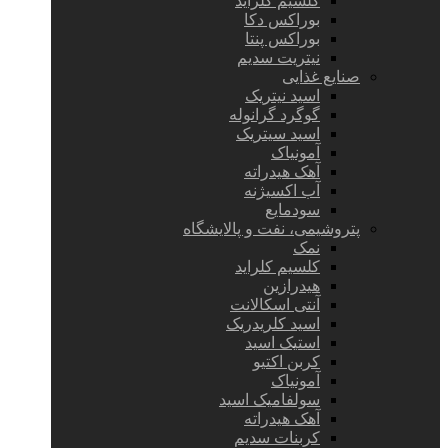
کلسیم کلراید
بوراکس دکا
بوراکس پنتا
نیتریت سدیم
صنایع غذایی
اسید نیتریک
گوگرد گرانوله
اسید سیتریک
آمونیاک
آهک هیدراته
آب اکسیژنه
سودمایع
پتروشیمی، نفت و پالایشگاه
نمک
کلسیم کلراید
هیدرازین
آنتی اسکالانت
اسید کلریدریک
استیک اسید
کربن اکتیو
آمونیاک
سولفامیک اسید
آهک هیدراته
کربنات سدیم