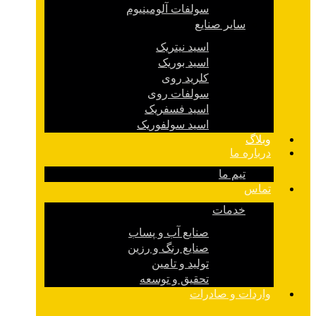
سولفات آلومینیوم
سایر صنایع
اسید نیتریک
اسید بوریک
کلرید روی
سولفات روی
اسید فسفریک
اسید سولفوریک
وبلاگ
درباره ما
تیم ما
تماس
خدمات
صنایع آب و پساب
صنایع رنگ و رزین
تولید و تامین
تحقیق و توسعه
واردات و صادرات