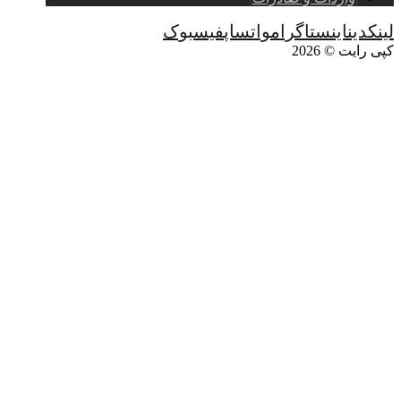
لینکدین
اینستاگرام
واتساپ
فیسبوک
کپی رایت © 2026
جوهرنمک چیست؟
صفحه اصلی
وبلاگ
دسته بندی نشده