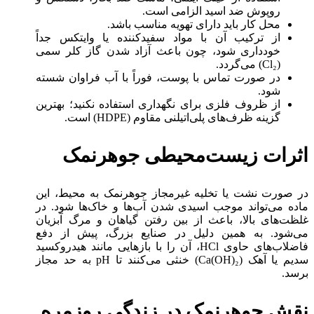
روپوش ضد اسید الزامی است.
محل کار باید دارای تهویه مناسب باشد.
از ترکیب آن با مواد سفیدکننده یا وایتکس جداً
خودداری شود، چون باعث آزاد شدن گاز کلر سمی
(Cl₂) می‌گردد.
در صورت تماس با پوست، فوراً با آب فراوان شسته
شود.
از ظروف فلزی برای نگهداری استفاده نکنید؛ بهترین
گزینه ظرف‌های پلی‌اتیلنی مقاوم (HDPE) است.
اثرات زیست‌محیطی جوهرنمک
در صورت نشت یا تخلیه غیرمجاز جوهرنمک به محیط، این
ماده می‌تواند موجب اسیدی شدن آب‌ها و خاک‌ها شود. در
غلظت‌های بالا، باعث از بین رفتن گیاهان و مرگ آبزیان
می‌شود. به همین دلیل در صنایع بزرگ، پیش از دفع
فاضلاب‌های حاوی HCl، آن را با بازهایی مانند هیدروکسید
سدیم یا آهک (Ca(OH)₂) خنثی می‌کنند تا pH به حد مجاز
برسد.
نقش جوهرنمک در زندگی روزمره