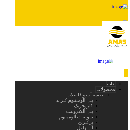
خانه
محصولات
تصفیه آب و فاضلاب
پلی آلومینیوم کلراید
کلروفریک
پلی الکترولیت
سولفات آلومینیوم
پرکلرین
آب ژاول