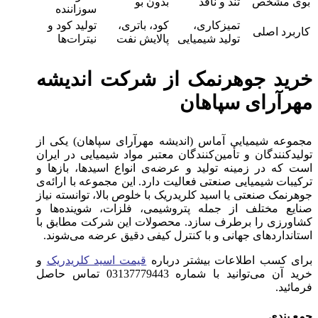
بوی مشخص
تند و نافذ
بدون بو
سوزاننده
تمیزکاری،
کود، باتری،
تولید کود و
کاربرد اصلی
تولید شیمیایی
پالایش نفت
نیترات‌ها
خرید جوهرنمک از شرکت اندیشه
مهرآرای سپاهان
مجموعه شیمیایی آماس (اندیشه مهرآرای سپاهان) یکی از
تولیدکنندگان و تأمین‌کنندگان معتبر مواد شیمیایی در ایران
است که در زمینه تولید و عرضه‌ی انواع اسیدها، بازها و
ترکیبات شیمیایی صنعتی فعالیت دارد. این مجموعه با ارائه‌ی
جوهرنمک صنعتی یا اسید کلریدریک با خلوص بالا، توانسته نیاز
صنایع مختلف از جمله پتروشیمی، فلزات، شوینده‌ها و
کشاورزی را برطرف سازد. محصولات این شرکت مطابق با
استانداردهای جهانی و با کنترل کیفی دقیق عرضه می‌شوند.
برای کسب اطلاعات بیشتر درباره
قیمت اسید کلریدریک
و
خرید آن می‌توانید با شماره 03137779443 تماس حاصل
فرمائید.
جمع بندی