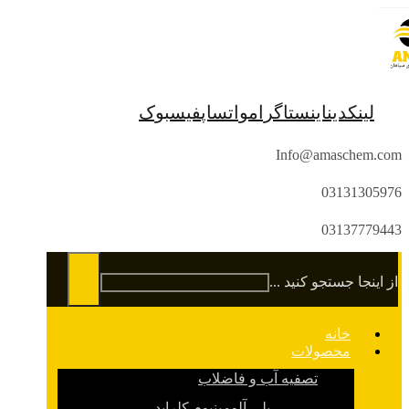
لینکدین
اینستاگرام
واتساپ
فیسبوک
Info@amaschem.com
03131305976
03137779443
از اینجا جستجو کنید ...
خانه
محصولات
تصفیه آب و فاضلاب
پلی آلومینیوم کلراید