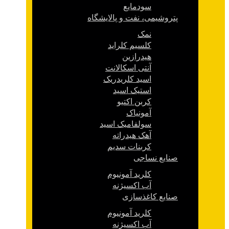
سودمایع
پتروشیمی، نفت و پالایشگاه
نمک
کلسیم کلراید
هیدرازین
آنتی اسکالانت
اسید کلریدریک
استیک اسید
کربن اکتیو
آمونیاک
سولفامیک اسید
آهک هیدراته
کربنات سدیم
صنایع نساجی
کلرید آمونیوم
آب اکسیژنه
صنایع کاغذسازی
کلرید آمونیوم
آب اکسیژنه