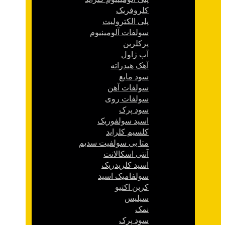
کلروفریک
پلی الکترولیت
سولفات آلومینیوم
پرکلرین
آب ژاول
آهک هیدراته
سود مایع
سولفات آهن
سولفات روی
سود پرک
اسید سولفوریک
کلسیم کلراید
متا بی سولفیت سدیم
آنتی اسکالانت
اسید کلریدریک
سولفامیک اسید
کربن اکتیو
سیلیس
نمک
سود پرک