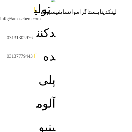
لینکدین
اینستاگرام
واتساپ
فیسبوک
Info@amaschem.com
03131305976
03137779443