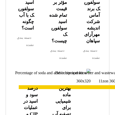
سولفوری
مؤثر بر
اسید
ک برند
قیمت
سولفوری
آماس
تمام‌ شده
ک با آب
شرکت
اسید
چگونه
اندیشه
سولفوری
است؟
مهرآرای
ک
دسته بندی
سپاهان
چیست؟
نشده
دسته بندی
دسته بندی
نشده
نشده
بهترین
درصد
ماده
سود و
شیمیایی
اسید در
برای
عملیات
تصفیه آب
CIP و