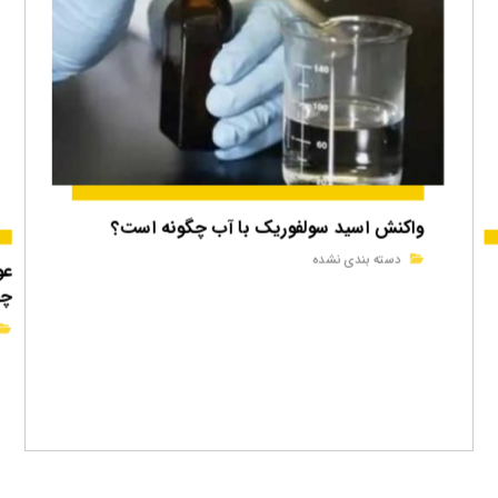
واکنش اسید سولفوریک با آب چگونه است؟
دسته بندی نشده
عو
چی