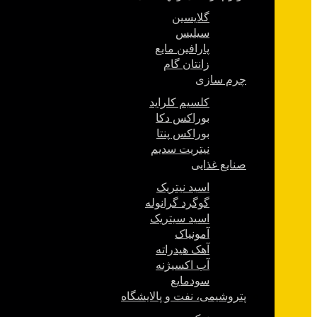
گلایسین
سیلیس
پارافین مایع
زانتان گام
چرم سازی
کلسیم کلراید
بوراکس دکا
بوراکس پنتا
نیتریت سدیم
صنایع غذایی
اسید نیتریک
گوگرد گرانوله
اسید سیتریک
آمونیاک
آهک هیدراته
آب اکسیژنه
سودمایع
پتروشیمی، نفت و پالایشگاه