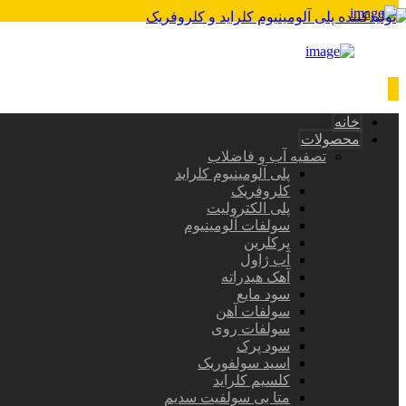
خانه
محصولات
تصفیه آب و فاضلاب
پلی آلومینیوم کلراید
کلروفریک
پلی الکترولیت
سولفات آلومینیوم
پرکلرین
آب ژاول
آهک هیدراته
سود مایع
سولفات آهن
سولفات روی
سود پرک
اسید سولفوریک
کلسیم کلراید
متا بی سولفیت سدیم