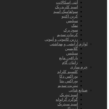
آنتی اسکالانت
اسید کلریدریک
سولفامیک اسید
کربن اکتیو
سیلیس
نمک
سود پرک
کربنات سدیم
رزین کاتیونی و آنیونی
لوازم آرایشی و بهداشتی
گلایسین
سیلیس
پارافین مایع
زانتان گام
چرم سازی
کلسیم کلراید
بوراکس دکا
بوراکس پنتا
نیتریت سدیم
صنایع غذایی
اسید نیتریک
گوگرد گرانوله
اسید سیتریک
آمونیاک