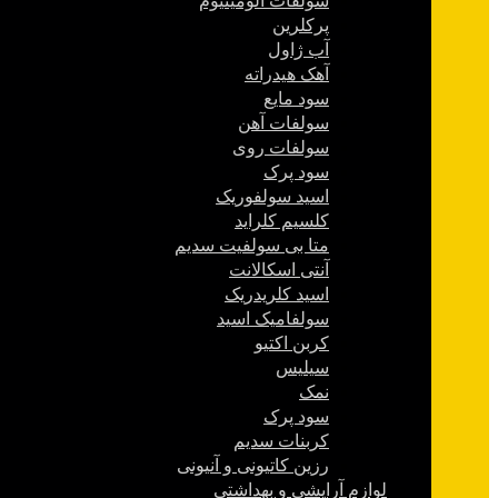
سولفات آلومینیوم
پرکلرین
آب ژاول
آهک هیدراته
سود مایع
سولفات آهن
سولفات روی
سود پرک
اسید سولفوریک
کلسیم کلراید
متا بی سولفیت سدیم
آنتی اسکالانت
اسید کلریدریک
سولفامیک اسید
کربن اکتیو
سیلیس
نمک
سود پرک
کربنات سدیم
رزین کاتیونی و آنیونی
لوازم آرایشی و بهداشتی