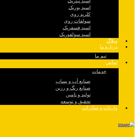
اسید نیتریک
اسید بوریک
کلرید روی
سولفات روی
اسید فسفریک
اسید سولفوریک
وبلاگ
درباره ما
تیم ما
تماس
خدمات
صنایع آب و پساب
صنایع رنگ و رزین
تولید و تامین
تحقیق و توسعه
واردات و صادرات