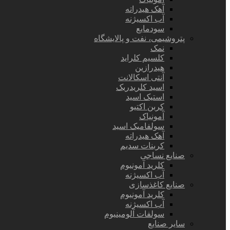
آهک هیدراته
آب اکسیژنه
سودمایع
پتروشیمی، نفت و پالایشگاه
نمک
کلسیم کلراید
هیدرازین
آنتی اسکالانت
اسید کلریدریک
استیک اسید
کربن اکتیو
آمونیاک
سولفامیک اسید
آهک هیدراته
کربنات سدیم
صنایع نساجی
کلرید آمونیوم
آب اکسیژنه
صنایع کاغذسازی
کلرید آمونیوم
آب اکسیژنه
سولفات آلومینیوم
سایر صنایع