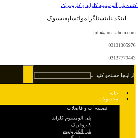
لینکدین
اینستاگرام
واتساپ
فیسبوک
Info@amaschem.com
03131305976
03137779443
از اینجا جستجو کنید ...
خانه
محصولات
تصفیه آب و فاضلاب
پلی آلومینیوم کلراید
کلروفریک
پلی الکترولیت