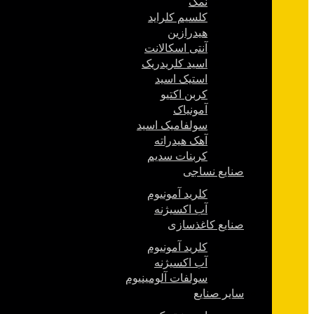
نمک
کلسیم کلراید
هیدرازین
آنتی اسکالانت
اسید کلریدریک
استیک اسید
کربن اکتیو
آمونیاک
سولفامیک اسید
آهک هیدراته
کربنات سدیم
صنایع نساجی
کلرید آمونیوم
آب اکسیژنه
صنایع کاغذسازی
کلرید آمونیوم
آب اکسیژنه
سولفات آلومینیوم
سایر صنایع